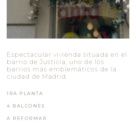
Espectacular vivienda situada en el
barrio de Justicia, uno de los
barrios más emblemáticos de la
ciudad de Madrid.
1RA PLANTA
4 BALCONES
A REFORMAR